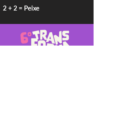
2 + 2 = Peixe
Transforma é o primeiro festival
de cinema de Santa Catarina
voltado para filmes com enfoque
em diversidade sexual e cultura
LGBTQIAP+.
Projeto contemplado no edital
Prêmio Catarinense de Cinema -
2023
Edição Lei Paulo Gustavo.
Fundação Catarinense de Cultura.
Governo de Santa Catarina,
Ministério da Cultura e Governo
Federal.