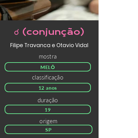
☌ (conjunção)
Filipe Travanca e Otavio Vidal
mostra
MELÔ
classificação
12 anos
duração
19
origem
SP