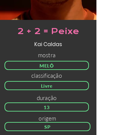
2 + 2 = Peixe
Kai Caldas
mostra
MELÔ
classificação
Livre
duração
13
origem
SP