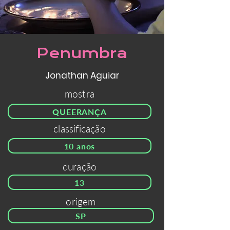
Penumbra
Jonathan Aguiar
mostra
QUEERANÇA
classificação
10 anos
duração
13
origem
SP