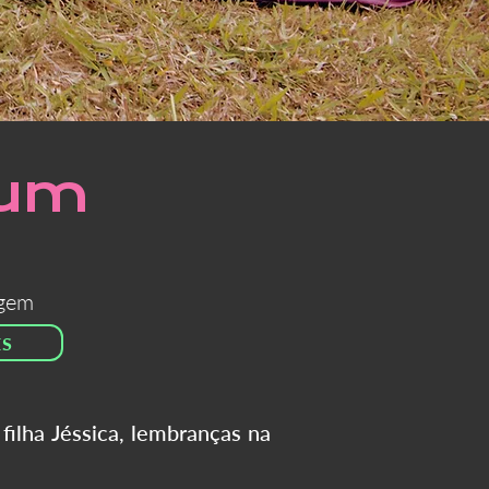
rum
igem
ES
ilha Jéssica, lembranças na