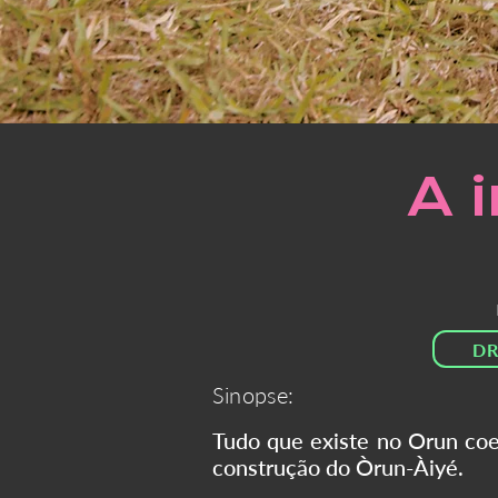
A 
DR
Sinopse:
Tudo que existe no Orun coe
construção do Òrun-Àiyé.