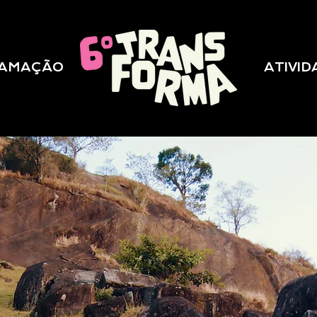
AMAÇÃO
‎ ‎ ‎ ‎ ‎ ‎ ‎ ‎ ‎ ‎ ‎ ‎ ‎ ‎ ‎ ‎ ‎ ‎ ‎ ‎
‎ ‎ ‎ ‎ ‎ ‎ ‎ ‎ ‎ ‎ ‎ ‎ ‎ ‎
ATIVI