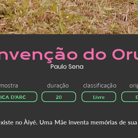
invenção do O
Paulo Sena
mostra
duração
classificação
or
ICA D'ARC
20
Livre
xiste no Àiyé. Uma Mãe inventa memórias de sua f