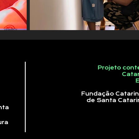
Projeto cont
Cata
E
Fundação Catarin
de Santa Catarin
nta
ura