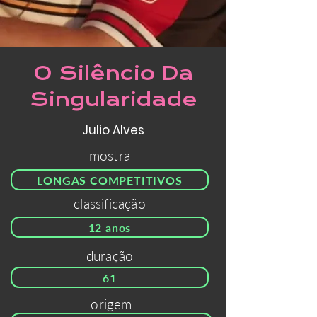
O Silêncio Da
Singularidade
Julio Alves
mostra
LONGAS COMPETITIVOS
classificação
12 anos
duração
61
origem