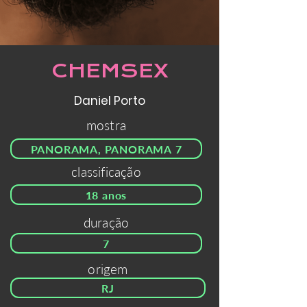
CHEMSEX
Daniel Porto
mostra
PANORAMA, PANORAMA 7
classificação
18 anos
duração
7
origem
RJ