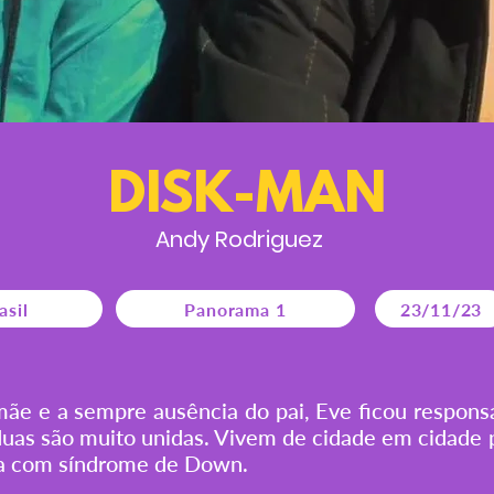
DISK-MAN
Andy Rodriguez
asil
Panorama 1
23/11/23
ãe e a sempre ausência do pai, Eve ficou respons
s duas são muito unidas. Vivem de cidade em cidade
a com síndrome de Down.