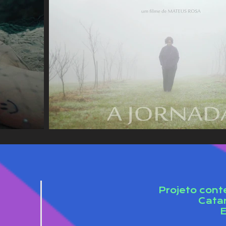
Projeto cont
Cata
E