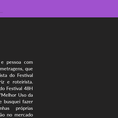
m e pessoa com
s-metragens, que
sta do Festival
 e roteirista.
do Festival 48H
 "Melhor Uso da
e busquei fazer
has próprias
são no mercado