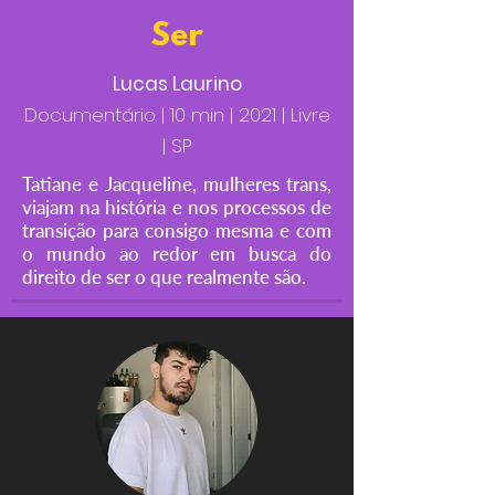
Ser
Lucas Laurino
Documentário | 10 min | 2021 | Livre
| SP
Tatiane e Jacqueline, mulheres trans,
viajam na história e nos processos de
transição para consigo mesma e com
o mundo ao redor em busca do
direito de ser o que realmente são.