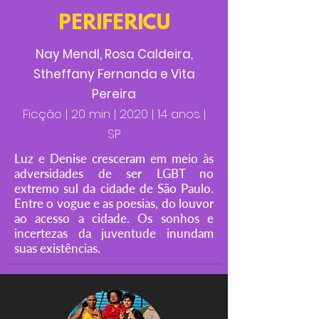
PERIFERICU
Nay Mendl, Rosa Caldeira,
Stheffany Fernanda e Vita
Pereira
Ficção | 20 min | 2020 | 14 anos |
SP
Luz e Denise cresceram em meio às
adversidades de ser LGBT no
extremo sul da cidade de São Paulo.
Entre o vogue e as poesias, do louvor
ao acesso a cidade. Os sonhos e
incertezas da juventude inundam
suas existências.