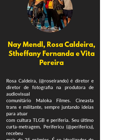
Nay Mendl, Rosa Caldeira,
Stheffany Fernanda e Vita
Pereira
Rosa Caldeira, (@roseirando) é diretor e
diretor de fotografia na produtora de
audiovisual
comunitário Maloka Filmes. Cineasta
trans e militante, sempre juntando ideias
para atuar
com cultura TLGB e periferia. Seu último
curta-metragem, Perifericu (@perifericu),
recebeu
mais de 25 prêmios. É co-idealizador do